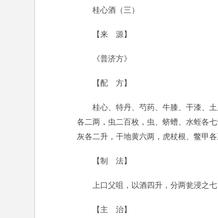
桂心酒（三）
【来 源】
《普济方》
【配 方】
桂心、特丹、芍药、牛膝、干漆、土
各二两，虫二百枚，虫、蛴螬、水蛭各七
灰各二升，干地黄六两，虎杖根、鳖甲各
【制 法】
上口父咀，以酒四升，分两瓮浸之七
【主 治】