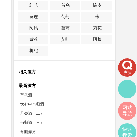
红花
首乌
陈皮
黄连
芍药
米
防风
菖蒲
菊花
紫苏
艾叶
阿胶
枸杞
相关酒方
快搜
最新酒方
草乌酒
大补中当归酒
网站
丹参酒（二）
导航
当归酒（三）
快速
骨髓痛方
搜索