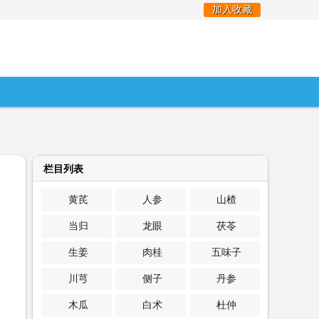
加入收藏
栏目列表
黄芪
人参
山楂
当归
龙眼
茯苓
生姜
肉桂
五味子
川芎
侧子
丹参
木瓜
白术
杜仲