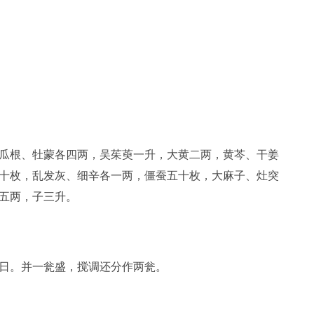
瓜根、牡蒙各四两，吴茱萸一升，大黄二两，黄芩、干姜
十枚，乱发灰、细辛各一两，僵蚕五十枚，大麻子、灶突
五两，子三升。
日。并一瓮盛，搅调还分作两瓮。