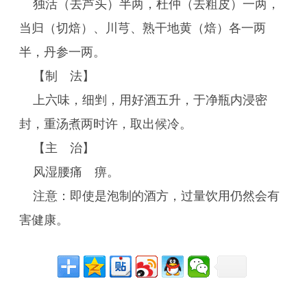
独活（去芦头）半两，杜仲（去粗皮）一两，
当归（切焙）、川芎、熟干地黄（焙）各一两
半，丹参一两。
【制 法】
上六味，细剉，用好酒五升，于净瓶内浸密
封，重汤煮两时许，取出候冷。
【主 治】
风湿腰痛 痹。
注意：即使是泡制的酒方，过量饮用仍然会有
害健康。