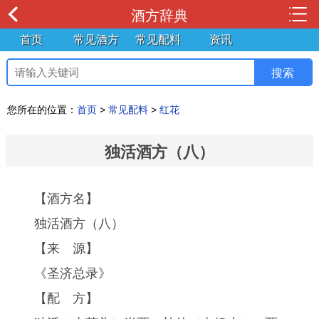
酒方辞典
首页
常见酒方
常见配料
资讯
您所在的位置：
首页
>
常见配料
>
红花
独活酒方（八）
【酒方名】
独活酒方（八）
【来 源】
《圣济总录》
【配 方】