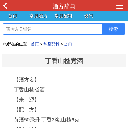
酒方辞典
首页
常见酒方
常见配料
资讯
您所在的位置：
首页
>
常见配料
>
当归
丁香山楂煮酒
【酒方名】
丁香山楂煮酒
【来 源】
【配 方】
黄酒50毫升,丁香2粒,山楂6克。