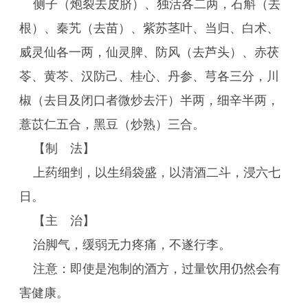
侧子（炮裂去皮脐）、独活各二两，石斛（去
根）、秦艽（去苗）、紫苏茎叶、当归、白术、
威灵仙各一两，仙灵脾、防风（去芦头）、赤茯
苓、黄芩、汉防己、桂心、丹参、芎各三分，川
椒（去目及闭口者微炒去汗）半两，细辛半两，
薏苡仁五合，黑豆（炒熟）三合。
【制 法】
上药细剉，以生绢袋盛，以清酒二斗，浸六七
日。
【主 治】
治脚气，缓弱无力疼痛，不遂行李。
注意：即使是泡制的酒方，过量饮用仍然会有
害健康。