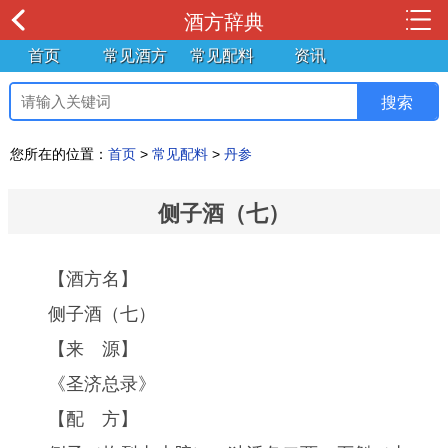
酒方辞典
首页
常见酒方
常见配料
资讯
您所在的位置：
首页
>
常见配料
>
丹参
侧子酒（七）
【酒方名】
侧子酒（七）
【来 源】
《圣济总录》
【配 方】