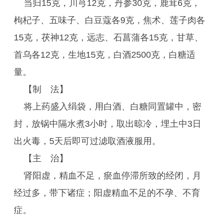
当归15克，川芎12克，丹参30克，鹿茸6克，
枸杞子、五味子、白豆蔻各9克，焦术、莲子肉各
15克，茯神12克，远志、石菖蒲各15克，甘草、
首乌各12克，生地15克，白酒2500克，白糖适
量。
【制 法】
将上药盛入绢袋，用白酒、白糖同置罐中，密
封，放锅中隔水煮3小时，取出晾冷，埋土中3日
出火毒，5天后即可过滤取酒液服用。
【主 治】
肾阳虚，精血不足，瘀血停滞所致的经闭，月
经过多，带下诸症；阳虚精血不足的不孕、不育
症。