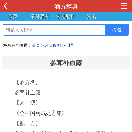
酒方辞典
首页
常见酒方
常见配料
资讯
您所在的位置：
首页
>
常见配料
>
川芎
参茸补血露
【酒方名】
参茸补血露
【来 源】
《全中国药成处方集》
【配 方】