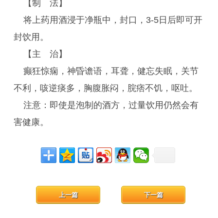
【制 法】
将上药用酒浸于净瓶中，封口，3-5日后即可开
封饮用。
【主 治】
癫狂惊痫，神昏谵语，耳聋，健忘失眠，关节
不利，咳逆痰多，胸腹胀闷，脘痞不饥，呕吐。
注意：即使是泡制的酒方，过量饮用仍然会有
害健康。
上一篇
下一篇