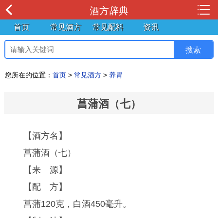
酒方辞典
首页
常见酒方
常见配料
资讯
您所在的位置：
首页
>
常见酒方
>
养胃
菖蒲酒（七）
【酒方名】
菖蒲酒（七）
【来 源】
【配 方】
菖蒲120克，白酒450毫升。