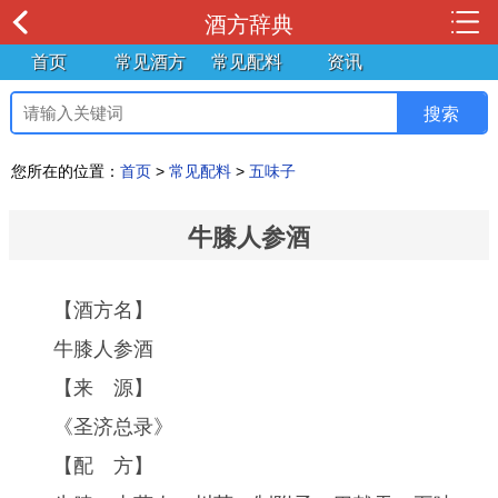
酒方辞典
首页
常见酒方
常见配料
资讯
您所在的位置：
首页
>
常见配料
>
五味子
牛膝人参酒
【酒方名】
牛膝人参酒
【来 源】
《圣济总录》
【配 方】