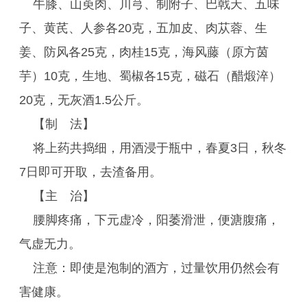
牛膝、山萸肉、川芎、制附子、巴戟天、五味
子、黄芪、人参各20克，五加皮、肉苁蓉、生
姜、防风各25克，肉桂15克，海风藤（原方茵
芋）10克，生地、蜀椒各15克，磁石（醋煅淬）
20克，无灰酒1.5公斤。
【制 法】
将上药共捣细，用酒浸于瓶中，春夏3日，秋冬
7日即可开取，去渣备用。
【主 治】
腰脚疼痛，下元虚冷，阳萎滑泄，便溏腹痛，
气虚无力。
注意：即使是泡制的酒方，过量饮用仍然会有
害健康。