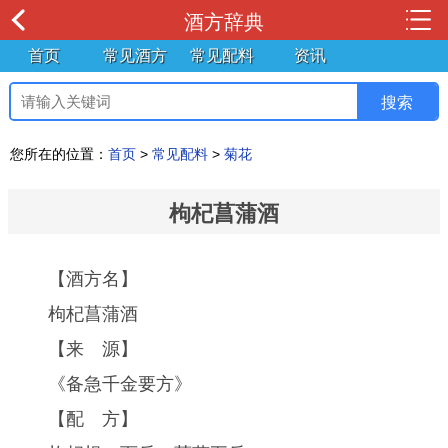
酒方辞典
首页
常见酒方
常见配料
资讯
您所在的位置：
首页
>
常见配料
>
菊花
枸杞菖蒲酒
【酒方名】
枸杞菖蒲酒
【来 源】
《备急千金要方》
【配 方】