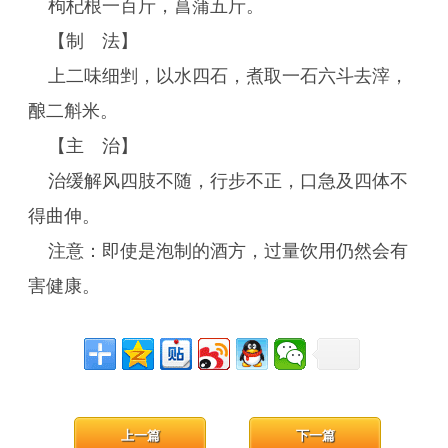
枸杞根一百斤，菖蒲五斤。
【制 法】
上二味细剉，以水四石，煮取一石六斗去滓，
酿二斛米。
【主 治】
治缓解风四肢不随，行步不正，口急及四体不
得曲伸。
注意：即使是泡制的酒方，过量饮用仍然会有
害健康。
上一篇
下一篇